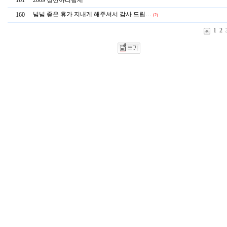
161
2009 정선아리랑제
넘넘 좋은 휴가 지내게 해주셔서 감사 드립…
160
(2)
1
2