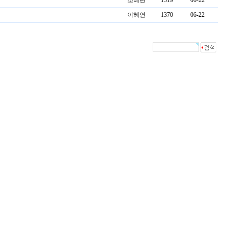
소혜란
1319
06-22
이혜연
1370
06-22