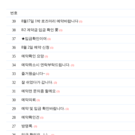
번호
8월17일 1박 로즈마리 예약바랍니다
39
(1)
8/2 계약금 입금 확인 要
38
(1)
★입금확인이여
37
(1)
8월 2일 예약 신청
36
(1)
예약확인 요망
35
(1)
예약취소시 연락부탁드립니다.
34
(1)
즐거웠습니다~
33
(1)
잘 쉬었다가 갑니다.
32
(2)
예약전 문의좀 할께요
31
(1)
예약의뢰
30
(1)
예약 및 입금 확인바랍니다.
29
(1)
예약확인건
28
(1)
방명록.
27
(1)
입금 확인요...^ ^...