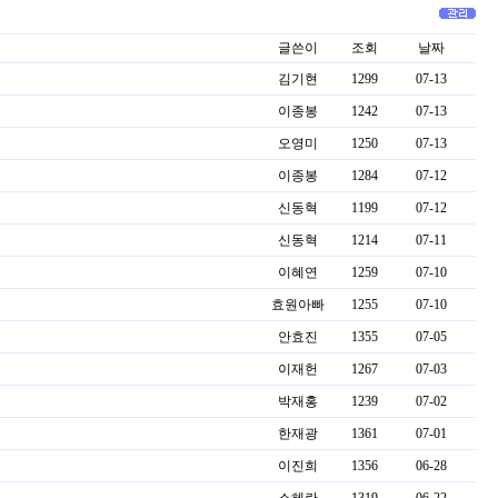
글쓴이
조회
날짜
김기현
1299
07-13
이종봉
1242
07-13
오영미
1250
07-13
이종봉
1284
07-12
신동혁
1199
07-12
신동혁
1214
07-11
이혜연
1259
07-10
효원아빠
1255
07-10
안효진
1355
07-05
이재헌
1267
07-03
박재홍
1239
07-02
한재광
1361
07-01
이진희
1356
06-28