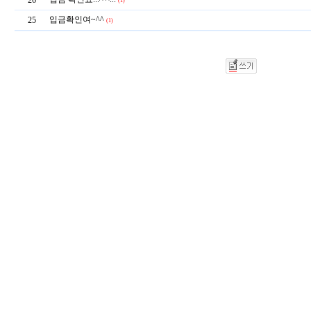
26
(1)
입금확인여~^^
25
(1)