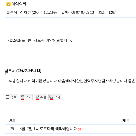
예약의뢰
글쓴이
:
이재헌
(203.♡.153.199)
날짜
: 06-07-03 09:13
조회
: 1267
7월29일(토) 1박 샤프란 예약의뢰합니다.
남루미
(220.♡.243.115)
죄송합니다.예약이끝났습니다.다음에다시한번연락주시면감사하겠습니다.좋은
번호
제목
8월17일 1박 로즈마리 예약바랍니다
39
(1)