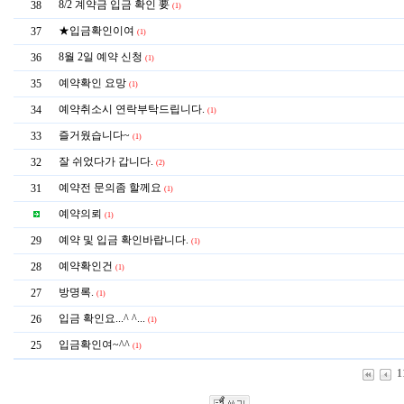
8/2 계약금 입금 확인 要
38
(1)
★입금확인이여
37
(1)
8월 2일 예약 신청
36
(1)
예약확인 요망
35
(1)
예약취소시 연락부탁드립니다.
34
(1)
즐거웠습니다~
33
(1)
잘 쉬었다가 갑니다.
32
(2)
예약전 문의좀 할께요
31
(1)
예약의뢰
(1)
예약 및 입금 확인바랍니다.
29
(1)
예약확인건
28
(1)
방명록.
27
(1)
입금 확인요...^ ^...
26
(1)
입금확인여~^^
25
(1)
1