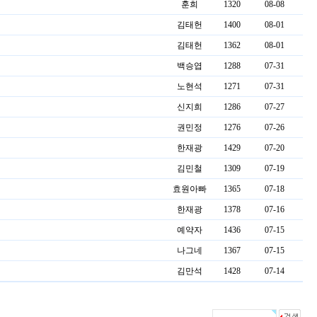
훈희
1320
08-08
김태헌
1400
08-01
김태헌
1362
08-01
백승엽
1288
07-31
노현석
1271
07-31
신지희
1286
07-27
권민정
1276
07-26
한재광
1429
07-20
김민철
1309
07-19
효원아빠
1365
07-18
한재광
1378
07-16
예약자
1436
07-15
나그네
1367
07-15
김만석
1428
07-14