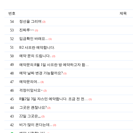
번호
제목
정선을 그리며
54
(2)
진짜루~~
53
(1)
입금확인 바래요...
52
(1)
51
8/2 샤프란 예약합니다.
예약 문의 드립니다..
50
(2)
49
예약문의:8월 1일 사프란 방 예약하고자 합…
예약 날짜 변경 가능할까요?
48
(1)
예약문의여...
47
(3)
걱정이앞서요~
46
(2)
8월2일 3일 쟈스민 예약합니다. 조금 전 전…
45
(1)
그곳은 괜찮나요?
44
(2)
22일 그곳은,,,
43
(2)
비가 많이 온다는데...
42
(2)