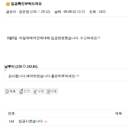
입금확인부탁드려요
글쓴이
:
정은영
(118.♡.29.32)
날짜
: 08-08-02 12:13
조회
: 1453
8월8일 라일락예약건에대해 입금완료했습니다. 수고하세요^^
남루미
(220.♡.243.82)
감사합니다.예약되었습니다.좋은하루되세요.^^
번호
제목
입금시켰습니다.
144
(1)