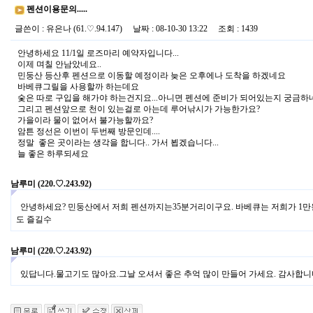
펜션이용문의.....
글쓴이
:
유은나
(61.♡.94.147)
날짜
: 08-10-30 13:22
조회
: 1439
안녕하세요 11/1일 로즈마리 예약자입니다...
이제 며칠 안남았네요..
민둥산 등산후 펜션으로 이동할 예정이라 늦은 오후에나 도착을 하겠네요
바베큐그릴을 사용할까 하는데요
숯은 따로 구입을 해가야 하는건지요...아니면 펜션에 준비가 되어있는지 궁금하네요
그리고 펜션앞으로 천이 있는걸로 아는데 루어낚시가 가능한가요?
가을이라 물이 없어서 불가능할까요?
암튼 정선은 이번이 두번째 방문인데....
정말 좋은 곳이라는 생각을 합니다.. 가서 뵙겠습니다...
늘 좋은 하루되세요
남루미
(220.♡.243.92)
안녕하세요? 민둥산에서 저희 펜션까지는35분거리이구요. 바베큐는 저희가 1만원
도 즐길수
남루미
(220.♡.243.92)
있답니다.물고기도 많아요.그날 오셔서 좋은 추억 많이 만들어 가세요. 감사합니