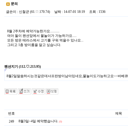
문의
글쓴이
:
신철균
(61.♡.170.74)
날짜
: 14-07-01 18:19
조회
: 1536
8월 2주차에 예약가능한가요...........
여아 둘이 팬션앞에서 물놀이가 가능하가요.....
모든 방은 테라스에서 고기를 구워 먹을수 있나요...
그리고 1층 방이름을 알고 싶습니다.
펜션지기
(112.♡.213.95)
8월2일말씀하시는것같은데샤프란방이남아있네요,물놀이도가능하고요~~바베큐
번호
제목
8월3일~4일 예약했습니다.
249
(1)