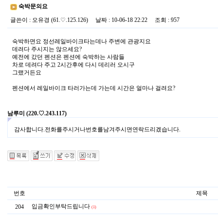
숙박문의요
글쓴이
:
오유경
(61.♡.125.126)
날짜
: 10-06-18 22:22
조회
: 957
숙박하면요 정선레일바이크타는데나 주변에 관광지요
데려다 주시지는 않으세요?
예전에 갔던 펜션은 펜션에 숙박하는 사람들
차로 데려다 주고 2시간후에 다시 데리러 오시구
그랬거든요
펜션에서 레일바이크 타러가는데 가는데 시간은 얼마나 걸려요?
남루미
(220.♡.243.117)
감사합니다.전화를주시거나번호를남겨주시면연락드리겠습니다.
번호
제목
입금확인부탁드립니다
204
(1)