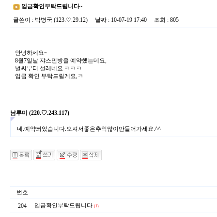
입금확인부탁드립니다~
글쓴이
:
박병국
(123.♡.29.12)
날짜
: 10-07-19 17:40
조회
: 805
안녕하세요~
8월7일날 쟈스민방을 예약했는데요,
벌써부터 설레네요.ㅋㅋㅋ
입금 확인 부탁드릴게요,ㅋ
남루미
(220.♡.243.117)
네.예약되었습니다.오셔서좋은추억많이만들어가세요.^^
번호
입금확인부탁드립니다
204
(1)