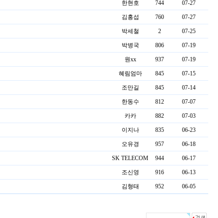
한현호
744
07-27
김홍섭
760
07-27
박세철
2
07-25
박병국
806
07-19
원xx
937
07-19
혜림엄마
845
07-15
조만길
845
07-14
한동수
812
07-07
카카
882
07-03
이지나
835
06-23
오유경
957
06-18
SK TELECOM
944
06-17
조신영
916
06-13
김형태
952
06-05