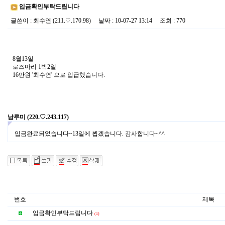
입금확인부탁드립니다
글쓴이
:
최수연
(211.♡.170.98)
날짜
: 10-07-27 13:14
조회
: 770
8월13일
로즈마리 1박2일
16만원 '최수연' 으로 입급했습니다.
남루미
(220.♡.243.117)
입금완료되었습니다~13일에 뵙겠습니다. 감사합니다~^^
번호
제목
입금확인부탁드립니다
(1)